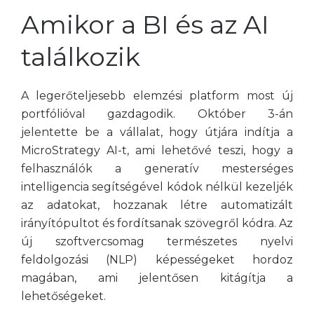
Amikor a BI és az AI
találkozik
A legerőteljesebb elemzési platform most új
portfólióval gazdagodik. Október 3-án
jelentette be a vállalat, hogy útjára indítja a
MicroStrategy AI-t, ami lehetővé teszi, hogy a
felhasználók a generatív mesterséges
intelligencia segítségével kódok nélkül kezeljék
az adatokat, hozzanak létre automatizált
irányítópultot és fordítsanak szövegről kódra. Az
új szoftvercsomag természetes nyelvi
feldolgozási (NLP) képességeket hordoz
magában, ami jelentősen kitágítja a
lehetőségeket.