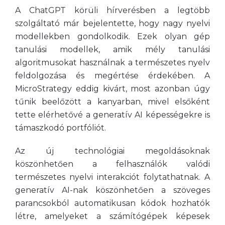
A ChatGPT körüli hírverésben a legtöbb
szolgáltató már bejelentette, hogy nagy nyelvi
modellekben gondolkodik. Ezek olyan gép
tanulási modellek, amik mély tanulási
algoritmusokat használnak a természetes nyelv
feldolgozása és megértése érdekében. A
MicroStrategy eddig kivárt, most azonban úgy
tűnik beelőzött a kanyarban, mivel elsőként
tette elérhetővé a generatív AI képességekre is
támaszkodó portfóliót.
Az új technológiai megoldásoknak
köszönhetően a felhasználók valódi
természetes nyelvi interakciót folytathatnak. A
generatív AI-nak köszönhetően a szöveges
parancsokból automatikusan kódok hozhatók
létre, amelyeket a számítógépek képesek