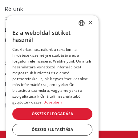
Rólunk
Sikertörténetek
×
Blog
Ez a weboldal sütiket
HUNGARIAN
használ
Kapcsolati űrlap
ENGLISH
Cookie-kat használunk a tartalom, a
hirdetések személyre szabására és a
forgalom elemzésére. Webhelyünk Ön általi
Cookie-k használata
használatára vonatkozó információkat
megosztjuk hirdetési és elemző
Adatkezelési tájékoztató
partnereinkkel is, akik egyesíthetik azokat
Impresszum
más információkkal, amelyeket Ön
biztosított számukra, vagy amelyeket a
bixpert@bixpert.hu
szolgáltatásaik Ön általi használatából
gyűjtöttek össze.
Bővebben
ÖSSZES ELFOGADÁSA
ÖSSZES ELUTASÍTÁSA