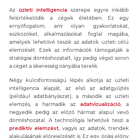
Az
üzleti intelligencia
szerepe egyre inkább
felértékelődik a cégek életében. Ez egy
ernyőfogalom, ami olyan gyakorlatokat,
eszközöket, alkalmazásokat foglal magába,
amelyek lehetővé teszik az adatok üzleti célú
elemzését. Ezek az információk támogatják a
stratégiai döntéshozatalt, így pedig végső soron
a céget a sikeresség irányába terelik.
Négy kulcsfontosságú lépés alkotja az üzleti
intelligencia alapját, az első az adatgyűjtés
(például adatbányászat), a második az üzleti
elemzés, a harmadik az
adatvizualizáció
, a
negyedik pedig az előző hármat alapul vevő
döntéshozatal. A technológia lehetővé teszi a
prediktív elemzést
, vagyis az adatok, trendek
alakulásának előrejelzését is. Ez egy óriási előny