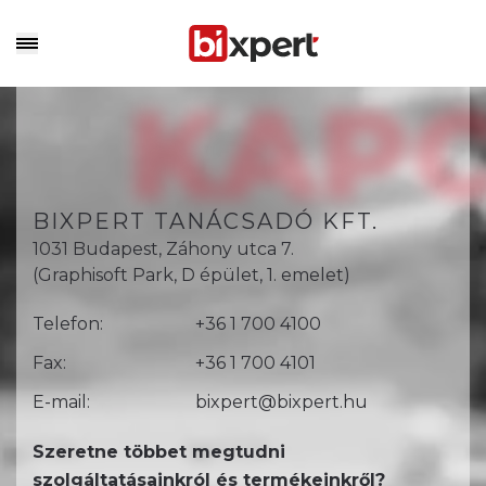
KAP
BIXPERT TANÁCSADÓ KFT.
1031 Budapest, Záhony utca 7.
(Graphisoft Park, D épület, 1. emelet)
Telefon:
+36 1 700 4100
Fax:
+36 1 700 4101
E-mail:
bixpert@bixpert.hu
Szeretne többet megtudni
szolgáltatásainkról és termékeinkről?