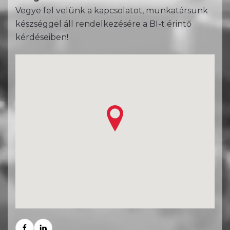
Vegye fel velünk a kapcsolatot, munkatársunk
készséggel áll rendelkezésére a BI-t érintő
kérdéseiben!