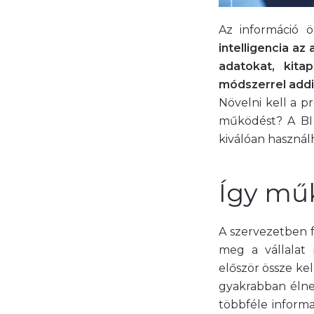
Az információ 
intelligencia az
adatokat, kita
módszerrel addig
Növelni kell a p
működést? A BI 
kiválóan használ
Így mű
A szervezetben f
meg a vállalat
először össze ke
gyakrabban élnek
többféle informa