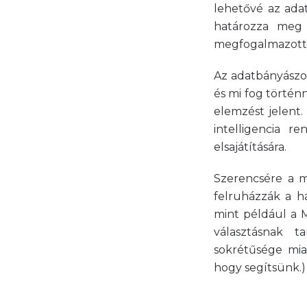
lehetővé az ada
határozza meg 
megfogalmazott c
Az adatbányászok
és mi fog történ
elemzést jelent.
intelligencia r
elsajátítására.
Szerencsére a mo
felruházzák a ha
mint például a M
választásnak 
sokrétűsége mia
hogy segítsünk.)