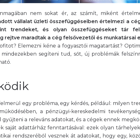
önmagában nem sokat ér, az számít, miként értel
 adott vállalat üzleti összefüggéseiben értelmezi a c
pint trendeket, és olyan összefüggéseket tár f
 rejtve maradtak a cég felsővezetői és munkatársai e
rofitot? Elemezni kéne a fogyasztói magatartást? Optima
mindezekben segíteni tud, sőt, új problémák felszín
ható.
ködik
elmerül egy probléma, egy kérdés, például: milyen tr
 működésében, a pénzügyi-kereskedelmi tevékenysé
ll gyűjteni a releváns adatokat, és a cégek ennek megk
 saját adattárház fenntartásával: ezek olyan tárhelyek,
tikai rendszeréből vesznek át adatokat, hogy egy, kö