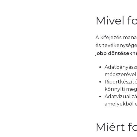
Mivel fo
A kifejezés manap
és tevékenysége
jobb döntésekhe
Adatbányásza
módszerével 
Riportkészít
könnyíti meg
Adatvizualizá
amelyekből e
Miért f