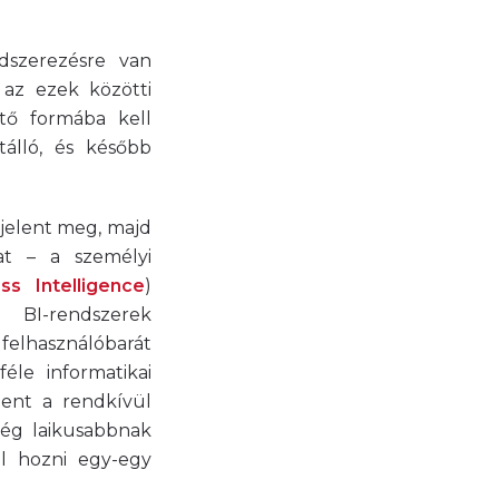
dszerezésre van
 az ezek közötti
tő formába kell
tálló, és később
jelent meg, majd
t – a személyi
ss Intelligence
)
 BI-rendszerek
felhasználóbarát
éle informatikai
lent a rendkívül
cég laikusabbnak
ll hozni egy-egy