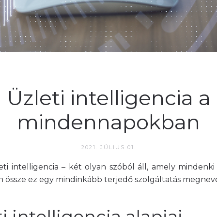
Üzleti intelligencia a
mindennapokban
2021. JÚLIUS 01.
eti intelligencia – két olyan szóból áll, amely mindenki
ön össze ez egy mindinkább terjedő szolgáltatás megne
i intelligencia alapjai