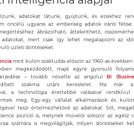
zünk, adatokat látunk, gyűjtünk, és ezekhez ren
 öncélú ugyanis az emberiség adatok iránti fétise:
megértéséhez ábrázolható, áttekinthető, összemérhe
 adatokat, mert csak így lehet megalapozni az idő
uló üzleti döntéseket.
gencia
mint külön szaktudás először az 1960-as években 
ekben megkezdődött, majd egyre gyorsuló folyama
terjedése – tovább növelte az angolul
BI
(
Busine
vidített szakma utáni keresletet. Ma már a
sával, a technológia érettebbé válásával rendkívül 
ntek meg. Egy-egy vállalat alkalmazások és különf
égével teszi értelmezhetővé az adatokat. Sőt, megje
cience pozíció is, melynek művelői sokszor az egész 
rsai számára is megvilágítják, milyen döntéseket ke