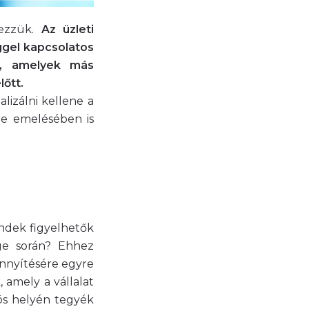
mezzük.
Az üzleti
éggel kapcsolatos
el, amelyek más
lőtt.
lizálni kellene a
re emelésében is
endek figyelhetők
ge során? Ehhez
önnyítésére egyre
 amely a vállalat
zös helyén tegyék