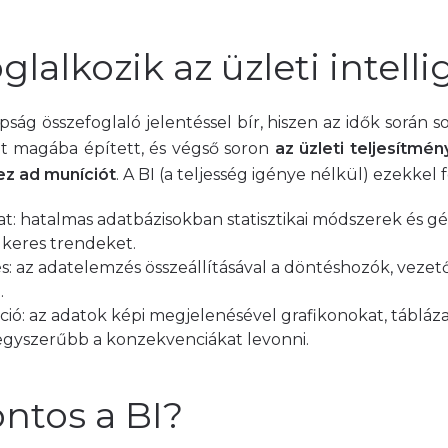
glalkozik az üzleti intell
ság összefoglaló jelentéssel bír, hiszen az idők során s
t magába épített, és végső soron
az üzleti teljesítmé
z ad muníciót
. A BI (a teljesség igénye nélkül) ezekkel 
t: hatalmas adatbázisokban statisztikai módszerek és gé
keres trendeket.
és: az adatelemzés összeállításával a döntéshozók, veze
.
ció
: az adatok képi megjelenésével grafikonokat, tábláza
gyszerűbb a konzekvenciákat levonni.
ontos a BI?