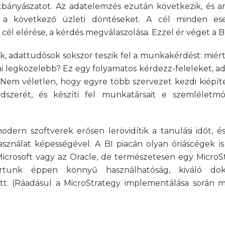
tbányászatot. Az adatelemzés ezután következik, és
a következő üzleti döntéseket. A cél minden es
él elérése, a kérdés megválaszolása. Ezzel ér véget a BI
, adattudósok sokszor teszik fel a munkakérdést: miért 
ni legközelebb? Ez egy folyamatos kérdezz-feleleket, ad
 Nem véletlen, hogy egyre több szervezet kezdi kiépít
endszerét, és készíti fel munkatársait e szemléletm
dern szoftverek erősen lerövidítik a tanulási időt, és 
sználat képességével. A BI piacán olyan óriáscégek i
icrosoft vagy az Oracle, de természetesen egy MicroS
tartunk éppen könnyű használhatóság, kiváló dok
tt. (Ráadásul a MicroStrategy implementálása során mi