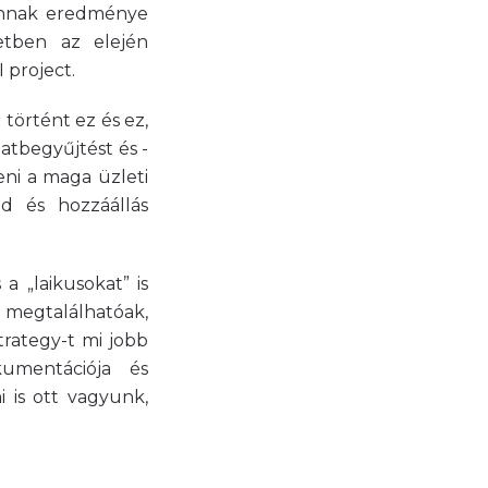
 annak eredménye
etben az elején
 project.
történt ez és ez,
atbegyűjtést és -
eni a maga üzleti
ód és hozzáállás
a „laikusokat” is
s megtalálhatóak,
trategy-t mi jobb
umentációja és
 is ott vagyunk,