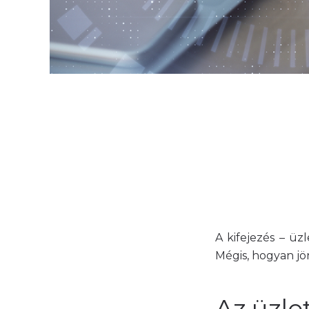
A kifejezés – üzl
Mégis, hogyan j
Az üzlet