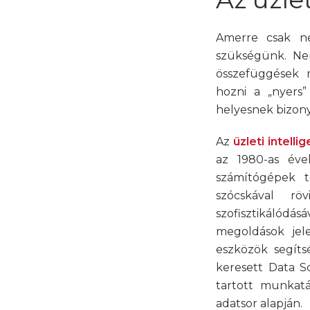
Amerre csak né
szükségünk. Nem
összefüggések 
hozni a „nyers”
helyesnek bizony
Az
üzleti intelli
az 1980-as év
számítógépek 
szócskával rö
szofisztikálódá
megoldások jele
eszközök segíts
keresett Data S
tartott munkatá
adatsor alapján.