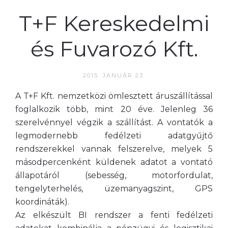
T+F Kereskedelmi
és Fuvarozó Kft.
2015. JANUÁR 23.
A T+F Kft. nemzetközi ömlesztett áruszállítással
foglalkozik több, mint 20 éve. Jelenleg 36
szerelvénnyel végzik a szállítást. A vontatók a
legmodernebb fedélzeti adatgyűjtő
rendszerekkel vannak felszerelve, melyek 5
másodpercenként küldenek adatot a vontató
állapotáról (sebesség, motorfordulat,
tengelyterhelés, üzemanyagszint, GPS
koordináták).
Az elkészült BI rendszer a fenti fedélzeti