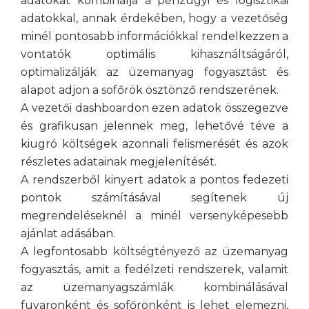
adatokat kombinálja a pénzügyi és logisztikai
adatokkal, annak érdekében, hogy a vezetőség
minél pontosabb információkkal rendelkezzen a
vontatók optimális kihasználtságáról,
optimalizálják az üzemanyag fogyasztást és
alapot adjon a sofőrök ösztönző rendszerének.
A vezetői dashboardon ezen adatok összegezve
és grafikusan jelennek meg, lehetővé téve a
kiugró költségek azonnali felismerését és azok
részletes adatainak megjelenítését.
A rendszerből kinyert adatok a pontos fedezeti
pontok számításával segítenek új
megrendeléseknél a minél versenyképesebb
ajánlat adásában.
A legfontosabb költségtényező az üzemanyag
fogyasztás, amit a fedélzeti rendszerek, valamit
az üzemanyagszámlák kombinálásával
fuvaronként és sofőrönként is lehet elemezni,