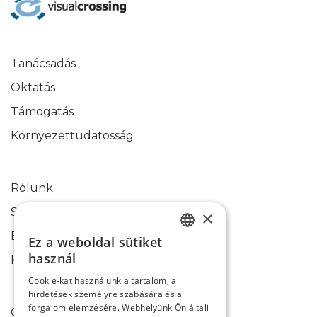
Tanácsadás
Oktatás
Támogatás
Környezettudatosság
Rólunk
Sikertörténetek
×
Blog
Ez a weboldal sütiket
HUNGARIAN
használ
Kapcsolati űrlap
ENGLISH
Cookie-kat használunk a tartalom, a
hirdetések személyre szabására és a
forgalom elemzésére. Webhelyünk Ön általi
Cookie-k használata