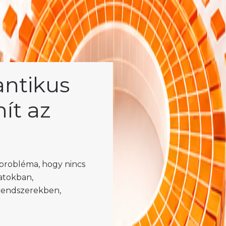
antikus
ít az
probléma, hogy nincs
atokban,
rendszerekben,