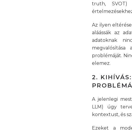
truth, SVOT) 
értelmezésekhez
Az ilyen eltéré
aláássák az ad
adatoknak nin
megvalósítása 
problémáját. Nin
elemez.
2. KIHÍVÁ
PROBLÉMÁ
A jelenlegi mes
LLM) úgy terve
kontextust, és s
Ezeket a mode