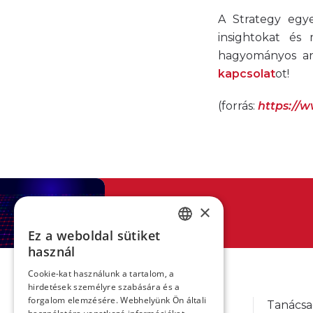
A Strategy egye
insightokat és
hagyományos ana
kapcsolat
ot!
(forrás:
https://w
×
Előző cikk
Ez a weboldal sütiket
HUNGARIAN
használ
ENGLISH
Cookie-kat használunk a tartalom, a
hirdetések személyre szabására és a
forgalom elemzésére. Webhelyünk Ön általi
Tanácsa