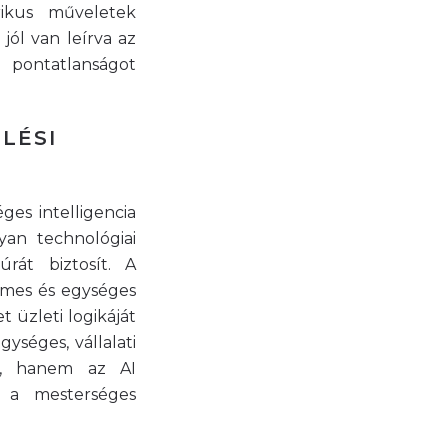
ikus műveletek
ól van leírva az
 pontatlanságot
LÉSI
ges intelligencia
yan technológiai
úrát biztosít. A
lmes és egységes
t üzleti logikáját
gységes, vállalati
íti, hanem az AI
va a mesterséges