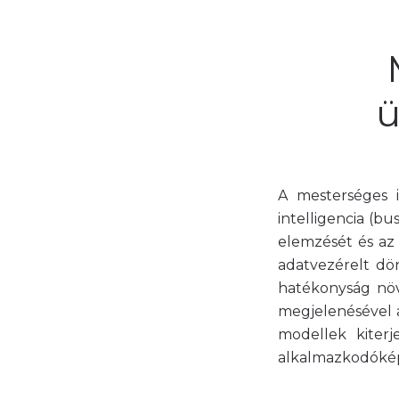
ü
A mesterséges int
intelligencia (bu
elemzését és az 
adatvezérelt dön
hatékonyság növ
megjelenésével a
modellek kiterj
alkalmazkodóképe