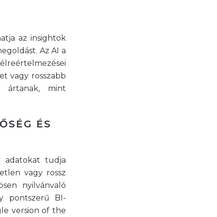
atja az insightok
egoldást. Az AI a
félreértelmezései
et vagy rosszabb
 ártanak, mint
NŐSÉG ÉS
z adatokat tudja
etlen vagy rossz
sen nyilvánvaló
y pontszerű BI-
le version of the