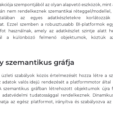
akciója szempontjából az olyan alapvető eszközök, mint a
lán nem rendelkeznek szemantikai réteggel/modellel,
ltalában az egyes adatkészletekre korlátozzák
at. Ezzel szemben a robusztusabb BI-platformok egy
fot használnak, amely az adatkészlet szintje alatt he
gál a különböző felmenő objektumok, köztük az
y szemantikus gráfja
 üzleti szabályok közös értelmezését hozza létre a sz
 adatok valós idejű rendezését a platformmotor által
 A szemantikus gráfban létrehozott objektumok újra f
 adatvédelmi tudatossággal rendelkeznek. Dinamikus
atja az egész platformot, irányítva és szabályozva az 