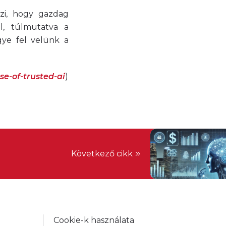
szi, hogy gazdag
l, túlmutatva a
gye fel velünk a
e-of-trusted-ai
)
Következő cikk
Cookie-k használata