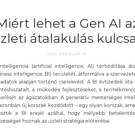
Miért lehet a Gen AI a
zleti átalakulás kulcs
2025. FEBRUÁR 19.
elligencia (artificial intelligence, AI) térhódítása áta
siness intelligence, BI) területét, átformálva a szerveze
adatok alapján történő cselekvést. A BI évtizedek óta 
téshozatalt, a működési fejlesztéseket, a termékminős
elését az ágazatokban. A generatív mesterséges intell
zonban új korszak kezdődött – egy olyan korszak, amel
esztik a BI erejét azáltal, hogy mélyebb betekintést,
sséget hoznak az üzleti stratégia előterébe.