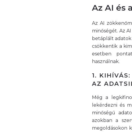
Az AI és 
Az AI zökkenőmen
minőségét. Az AI
betáplált adatok
csökkentik a ki
esetben ponta
használnak.
1. KIHÍVÁ
AZ ADATS
Még a legkifino
lekérdezni és m
minőségű adato
azokban a szer
megoldásokon ker