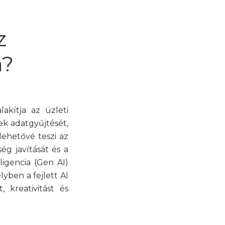
z
a?
lakítja az üzleti
tek adatgyűjtését,
lehetővé teszi az
ég javítását és a
igencia (Gen AI)
yben a fejlett AI
 kreativitást és