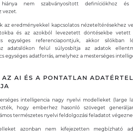
hiánya nem szabványosított definíciókhoz és 
 vezet.
sek az eredményekkel kapcsolatos nézeteltérésekhez v
atokba és az azokból levezetett döntésekbe vetett 
cs egységes referenciapontjuk, akkor silókban l
az adatsilókon felül súlyosbítja az adatok ellent
cs egységes adatforrás, amelyhez a mesterséges intellig
S: AZ AI ÉS A PONTATLAN ADATÉRT
JA
terséges intelligencia nagy nyelvi modelleket (large 
zték, hogy emberhez hasonló szöveget generálja
zámos természetes nyelvi feldolgozási feladatot végezne
lleket azonban nem kifejezetten megbízható ada