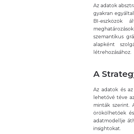
Az adatok absztr
gyakran egyálta
BI-eszközök á
meghatározások
szemantikus grá
alapként szol
létrehozásához.
A Strateg
Az adatok és az
lehetővé téve az
minták szerint.
örökölhetőek és
adatmodellje áth
insightokat.