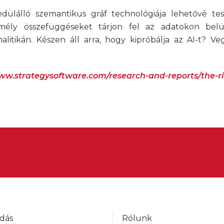
dülálló szemantikus gráf technológiája lehetővé te
 mély összefüggéseket tárjon fel az adatokon belü
litikán. Készen áll arra, hogy kipróbálja az AI-t? Ve
ww.strategysoftware.com/research-and-reports/the-ris
dás
Rólunk