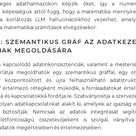
öveges adathalmazokon képzik őket, így a numer
ó képességük attól függ, hogy a matematika mennyire j
a korlátozás LLM hallucinációkhoz vezethet, amely
 matematikai számítások elvégzésekor.
: SZEMANTIKUS GRÁF AZ ADATKEZE
INAK MEGOLDÁSÁRA
a kapcsolódó adatinkonzisztenciák, valamint a mestersé
rlátjai megoldhatók egy szemantikus gráffal, egy ol
 központosított és újra felhasználható adatstrukt
f értelmező rétegként működik, a forrásadatokat érte
 és kapcsolatokká fordítja le. Szabványosítja a szerveze
s olyan adatkapcsolatokat alakít ki, amelyek az igazság e
t biztosítják. Nemcsak az adatok integritását seg
 létfontosságú összetevőjeként is szolgál, irányít
z adatok megértésében és értelmezésében.