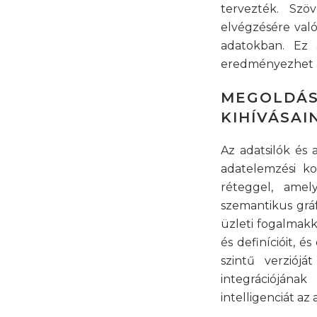
tervezték. Sz
elvégzésére val
adatokban. Ez 
eredményezhet a
MEGOLDÁS
KIHÍVÁSA
Az adatsilók és 
adatelemzési ko
réteggel, amely
szemantikus grá
üzleti fogalmakká
és definícióit, é
szintű verziójá
integrációjának
intelligenciát a