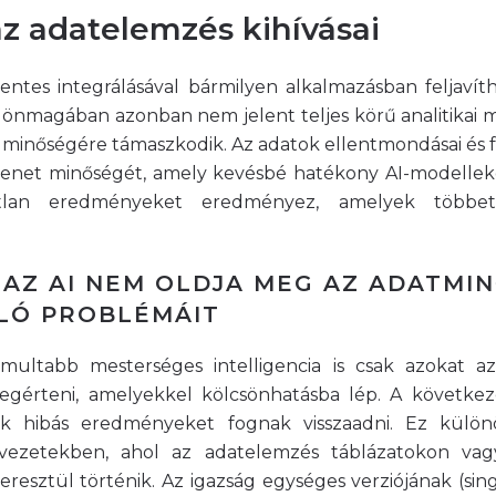
az adatelemzés kihívásai
tes integrálásával bármilyen alkalmazásban feljavíth
 önmagában azonban nem jelent teljes körű analitikai m
 minőségére támaszkodik. Az adatok ellentmondásai és 
menet minőségét, amely kevésbé hatékony AI-modellek
tlan eredményeket eredményez, amelyek többet
S: AZ AI NEM OLDJA MEG AZ ADATMI
ILÓ PROBLÉMÁIT
multabb mesterséges intelligencia is csak azokat a
egérteni, amelyekkel kölcsönhatásba lép. A következ
k hibás eredményeket fognak visszaadni. Ez különö
vezetekben, ahol az adatelemzés táblázatokon vag
esztül történik. Az igazság egységes verziójának (sing