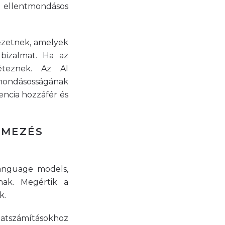
ellentmondásos
ezetnek, amelyek
bizalmat. Ha az
éteznek. Az AI
mondásosságának
encia hozzáfér és
ELMEZÉS
language models,
nak. Megértik a
k.
tszámításokhoz