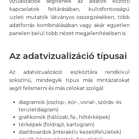
vizualizációk segítenek az adatok közötti
kapcsolatok feltárásában, kulcsfontosságú
üzleti mutatók látványos összegzésében, több
adatforrás kombinálásában vagy akár egyetlen
panelen belül több nézet megjelenítésében is.
Az adatvizualizáció típusai
Az adatvizualizáció eszköztára rendkívül
sokszínű, mindegyik típus más mintázatokat
segít felismerni és más célokat szolgál:
diagramok (oszlop-, kör-, vonal-, szórás- és
területdiagram)
grafikonok (hálózati, fa-, hőtérképek)
térképek (földrajzi, kartogram)
dashboardok (interaktív kezelőfelületek)