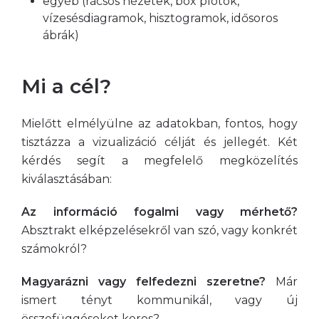
egyéb (rácsos nézetek, box plotok,
vízesésdiagramok, hisztogramok, idősoros
ábrák)
Mi a cél?
Mielőtt elmélyülne az adatokban, fontos, hogy
tisztázza a vizualizáció célját és jellegét. Két
kérdés segít a megfelelő megközelítés
kiválasztásában:
Az információ fogalmi vagy mérhető?
Absztrakt elképzelésekről van szó, vagy konkrét
számokról?
Magyarázni vagy felfedezni szeretne?
Már
ismert tényt kommunikál, vagy új
összefüggéseket keres?