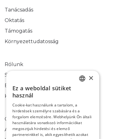
Tanácsadás
Oktatás
Támogatás
Környezettudatosság
Rólunk
Sikertörténetek
×
Blog
Ez a weboldal sütiket
HUNGARIAN
használ
Kapcsolati űrlap
ENGLISH
Cookie-kat használunk a tartalom, a
hirdetések személyre szabására és a
forgalom elemzésére. Webhelyünk Ön általi
Cookie-k használata
használatára vonatkozó információkat
megosztjuk hirdetési és elemző
Adatkezelési tájékoztató
partnereinkkel is, akik egyesíthetik azokat