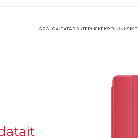
SZOLGÁLTATÁSOK
TERMÉKEK
RÓLUNK
SIK
datait