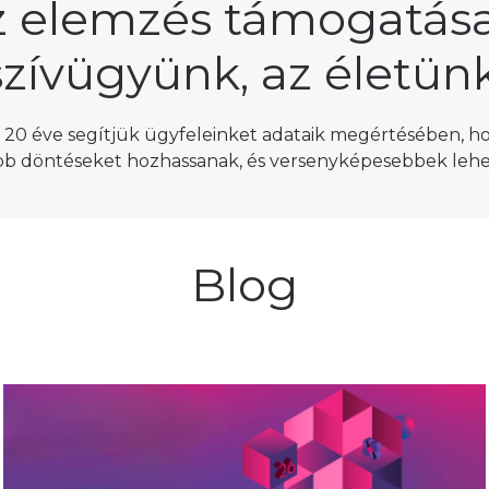
z elemzés támogatása
szívügyünk, az életünk
 20 éve segítjük ügyfeleinket adataik megértésében, h
bb döntéseket hozhassanak, és versenyképesebbek lehe
Blog