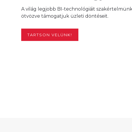
A világ legjobb BI-technológiáit szakértelmün
ötvözve támogatjuk üzleti döntéseit.
TARTSON VELÜNK!