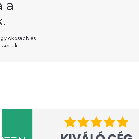
 a
.
ogy okosabb és
ssenek.