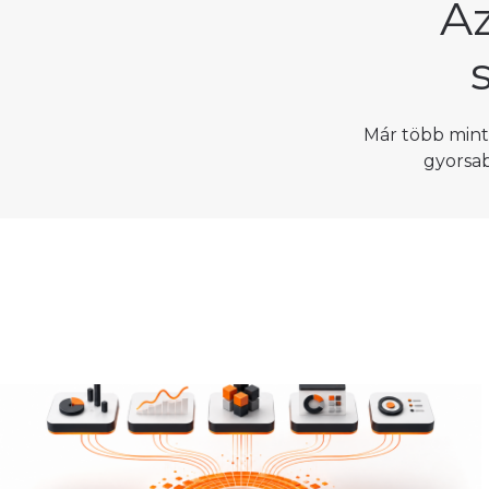
A
Már több mint
gyorsa