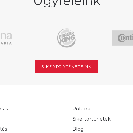
Ügyfeleink
SIKERTÖRTÉNETEINK
dás
Rólunk
Sikertörténetek
tás
Blog