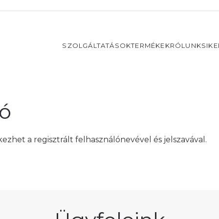
SZOLGÁLTATÁSOK
TERMÉKEK
RÓLUNK
SIK
ió
ezhet a regisztrált felhasználónevével és jelszavával.