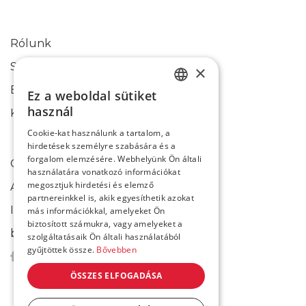
Rólunk
Sikertörténetek
×
Blog
Ez a weboldal sütiket
HUNGARIAN
használ
Kapcsolati űrlap
ENGLISH
Cookie-kat használunk a tartalom, a
hirdetések személyre szabására és a
forgalom elemzésére. Webhelyünk Ön általi
Cookie-k használata
használatára vonatkozó információkat
megosztjuk hirdetési és elemző
Adatkezelési tájékoztató
partnereinkkel is, akik egyesíthetik azokat
Impresszum
más információkkal, amelyeket Ön
biztosított számukra, vagy amelyeket a
bixpert@bixpert.hu
szolgáltatásaik Ön általi használatából
gyűjtöttek össze.
Bővebben
ÖSSZES ELFOGADÁSA